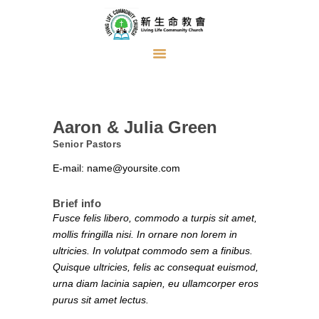
首頁
關於我們
Aaron & Julia Green
牧者的話
Senior Pastors
主日證道
E-mail:
name@yoursite.com
教會事工
Brief info
浸禮見證
Fusce felis libero, commodo a turpis sit amet,
mollis fringilla nisi. In ornare non lorem in
奉獻方式
ultricies. In volutpat commodo sem a finibus.
建堂事工
Quisque ultricies, felis ac consequat euismod,
urna diam lacinia sapien, eu ullamcorper eros
purus sit amet lectus.