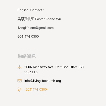
English Contact :
吳恩真牧師 Pastor Arlene Wu
livinglife.em@gmail.com
604-474-0300
聯絡資訊
2606 Kingsway Ave. Port Coquitlam, BC.
V3C 1T6
info@livinglifechurch.org
(604)474-0300