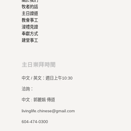
牧者的話
主日證道
教會事工
浸禮見證
奉獻方式
建堂事工
主日崇拜時間
中文 / 英文：週日上午10:30
洽詢：
中文 : 郭麗娟 傳道
livinglife.chinese@gmail.com
604-474-0300