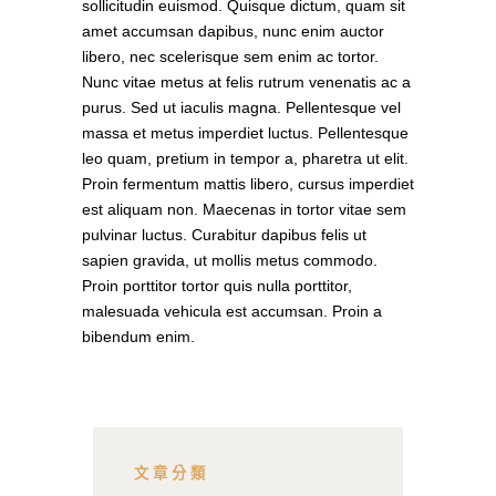
sollicitudin euismod. Quisque dictum, quam sit
amet accumsan dapibus, nunc enim auctor
libero, nec scelerisque sem enim ac tortor.
Nunc vitae metus at felis rutrum venenatis ac a
purus. Sed ut iaculis magna. Pellentesque vel
massa et metus imperdiet luctus. Pellentesque
leo quam, pretium in tempor a, pharetra ut elit.
Proin fermentum mattis libero, cursus imperdiet
est aliquam non. Maecenas in tortor vitae sem
pulvinar luctus. Curabitur dapibus felis ut
sapien gravida, ut mollis metus commodo.
Proin porttitor tortor quis nulla porttitor,
malesuada vehicula est accumsan. Proin a
bibendum enim.
文章分類