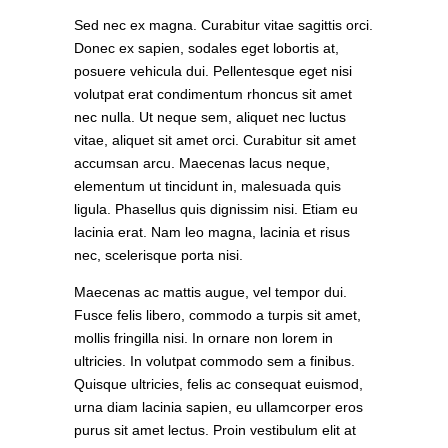
Sed nec ex magna. Curabitur vitae sagittis orci.
Donec ex sapien, sodales eget lobortis at,
posuere vehicula dui. Pellentesque eget nisi
volutpat erat condimentum rhoncus sit amet
nec nulla. Ut neque sem, aliquet nec luctus
vitae, aliquet sit amet orci. Curabitur sit amet
accumsan arcu. Maecenas lacus neque,
elementum ut tincidunt in, malesuada quis
ligula. Phasellus quis dignissim nisi. Etiam eu
lacinia erat. Nam leo magna, lacinia et risus
nec, scelerisque porta nisi.
Maecenas ac mattis augue, vel tempor dui.
Fusce felis libero, commodo a turpis sit amet,
mollis fringilla nisi. In ornare non lorem in
ultricies. In volutpat commodo sem a finibus.
Quisque ultricies, felis ac consequat euismod,
urna diam lacinia sapien, eu ullamcorper eros
purus sit amet lectus. Proin vestibulum elit at