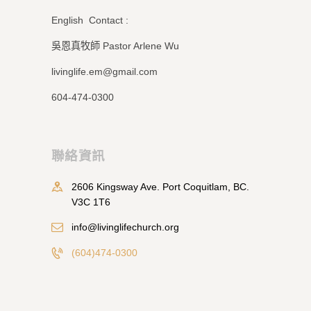
English Contact :
吳恩真牧師 Pastor Arlene Wu
livinglife.em@gmail.com
604-474-0300
聯絡資訊
2606 Kingsway Ave. Port Coquitlam, BC.
V3C 1T6
info@livinglifechurch.org
(604)474-0300