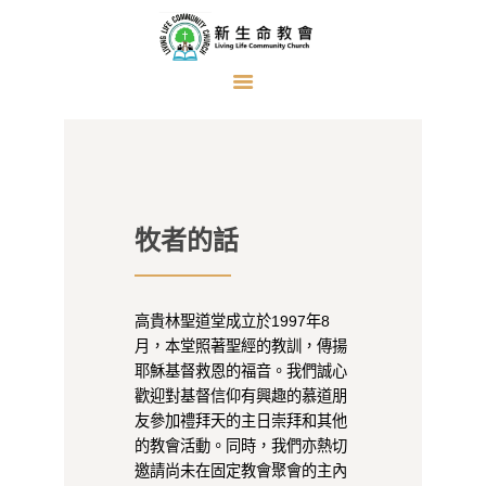
首頁
關於我們
牧者的話
牧者的話
主日證道
教會事工
浸禮見證
高貴林聖道堂成立於1997年8
月，本堂照著聖經的教訓，傳揚
奉獻方式
耶穌基督救恩的福音。我們誠心
歡迎對基督信仰有興趣的慕道朋
建堂事工
友參加禮拜天的主日崇拜和其他
的教會活動。同時，我們亦熱切
邀請尚未在固定教會聚會的主內