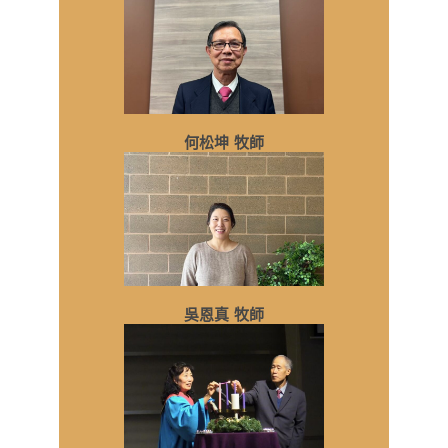
何松坤 牧師
吳恩真 牧師