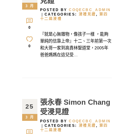
見證
3 月
POSTED BY
COQECBC_ADMIN
CATEGORIES:
浸禮見證
,
第四
十二屆浸禮
0
『就是心無雜物，像孩子一樣 ，能夠
單純的信靠上帝』十二、三年前第一次
0
和大哥一家到高貴林聖道堂，2005年
爸爸媽媽在這兒受…
張永春 Simon Chang
25
受浸見證
3 月
POSTED BY
COQECBC_ADMIN
CATEGORIES:
浸禮見證
,
第四
十二屆浸禮