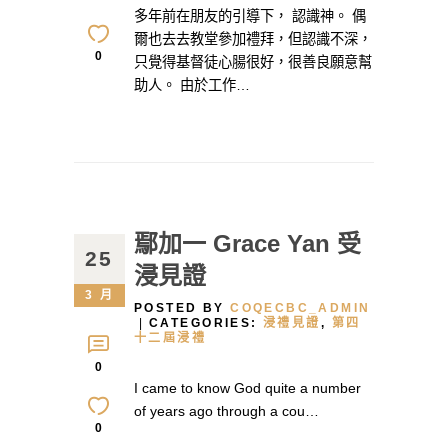
多年前在朋友的引導下， 認識神。 偶
爾也去去教堂參加禮拜，但認識不深，
0
只覺得基督徒心腸很好，很善良願意幫
助人。 由於工作…
鄢加一 Grace Yan 受
25
浸見證
3 月
POSTED BY
COQECBC_ADMIN
CATEGORIES:
浸禮見證
,
第四
十二屆浸禮
0
I came to know God quite a number
of years ago through a cou…
0