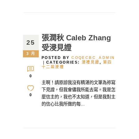
張潤秋 Caleb Zhang
25
受浸見證
3 月
POSTED BY
COQECBC_ADMIN
CATEGORIES:
浸禮見證
,
第四
十二屆浸禮
0
主啊！請原諒我沒有精湛的文筆為祢寫
下見證，但我會儘我所能去寫。我是怎
0
麼信主的，我也不太知道，但是我對主
的信心比我所做的每…