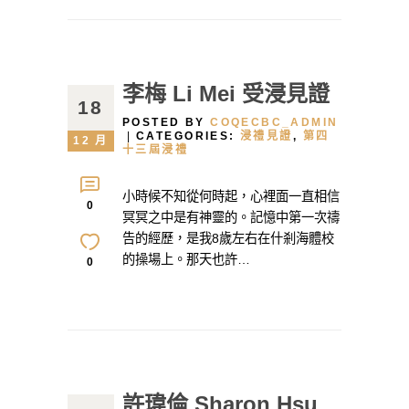
李梅 Li Mei 受浸見證
18
POSTED BY
COQECBC_ADMIN
CATEGORIES:
浸禮見證
,
第四
12 月
十三屆浸禮
小時候不知從何時起，心裡面一直相信
0
冥冥之中是有神靈的。記憶中第一次禱
告的經歷，是我8歲左右在什剎海體校
的操場上。那天也許…
0
許瑋倫 Sharon Hsu