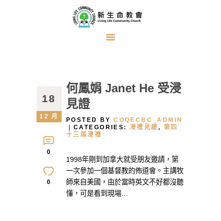
首頁
關於我們
何鳳娟 Janet He 受浸
牧者的話
18
見證
主日證道
12 月
POSTED BY
COQECBC_ADMIN
教會事工
CATEGORIES:
浸禮見證
,
第四
十三屆浸禮
浸禮見證
0
1998年剛到加拿大就受朋友邀請，第
奉獻方式
一次參加一個基督教的佈道會。主講牧
建堂事工
師來自美國，由於當時英文不好都沒聽
0
懂，可是看到現場…