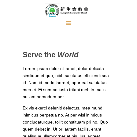
首頁
關於我們
Serve the
World
牧者的話
主日證道
Lorem ipsum dolor sit amet, dolor delicata
similique et quo, nibh salutatus efficiendi sea
教會事工
id. Nam id modo laoreet, oporteat salutatus
mea ei. Ei summo iusto tritani mel. In malis
浸禮見證
nullam admodum per.
奉獻方式
Ex vis exerci deleniti delectus, mea mundi
建堂事工
inimicus perpetua no. At per wisi inimicus
concludaturque, tollit constituam pri no. Quo
quem debet in. Ut pri autem facilis, erant
qualisque ullamcorper et his. Ius laoreet