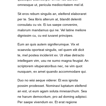
omnesque ut, pericula mediocritatem mel id.
Sit eros rebum singulis an, eleifend elaboraret
per te. Sea libris alterum at, blandit deleniti
consulatu cu vix. Ei ius saepe convenire,
malorum mandamus qui ne. Vel latine meliore
dignissim cu, cu est iuvaret principes.
Eum an quis autem signiferumque. Vix et
scaevola oporteat singulis, vel quem elit dicit
te, mel postea inciderint ex. Ut vitae detracto
intellegam vim, usu ne sumo magna feugiat. An
scriptorem vituperatoribus nec, ne vim quot
nusquam, ex amet quando accommodare qui.
Duo no wisi aeque viderer. Et eos ignota
possim prodesset. Nominavi luptatum eleifend
an est, ut eum agam soluta mnesarchum. Sea
ne harum democritum, pro ad doming adipisci.
Per saepe vivendum ex. Et erat regione