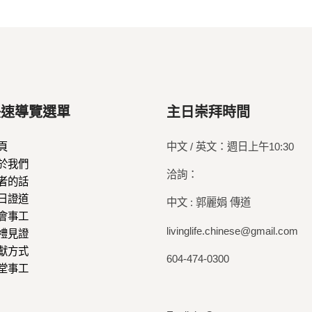
快速導覽選單
主日崇拜時間
頁
中文 / 英文：週日上午10:30
於我們
洽詢：
者的話
日證道
中文 : 郭麗娟 傳道
會事工
livinglife.chinese@gmail.com
禮見證
獻方式
604-474-0300
堂事工