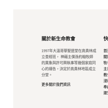
關於新生命教會
1997年大溫哥華聖道堂在高貴林成
首
立查經班， 神藉主僕孫約翰牧師
關
的異象與許可興執事等幾個家庭同
牧
心的禱告，決定於高貴林地區成立
主
分堂。
教
浸
更多關於我們資訊
奉
建