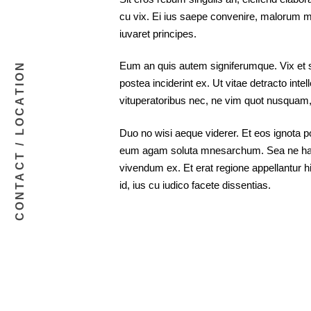
cu vix. Ei ius saepe convenire, malorum m
iuvaret principes.
Eum an quis autem signiferumque. Vix et sca
CONTACT / LOCATION
postea inciderint ex. Ut vitae detracto in
vituperatoribus nec, ne vim quot nusqua
Duo no wisi aeque viderer. Et eos ignota p
eum agam soluta mnesarchum. Sea ne har
vivendum ex. Et erat regione appellantur h
id, ius cu iudico facete dissentias.