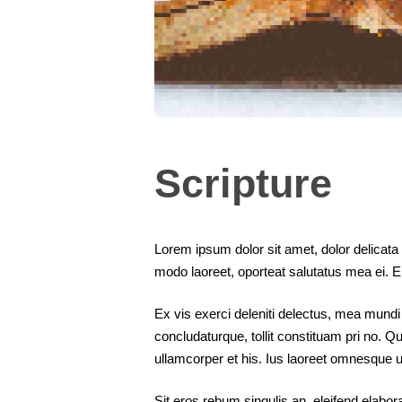
Scripture
Lorem ipsum dolor sit amet, dolor delicata 
modo laoreet, oporteat salutatus mea ei. 
Ex vis exerci deleniti delectus, mea mundi
concludaturque, tollit constituam pri no. Q
ullamcorper et his. Ius laoreet omnesque u
Sit eros rebum singulis an, eleifend elaborar