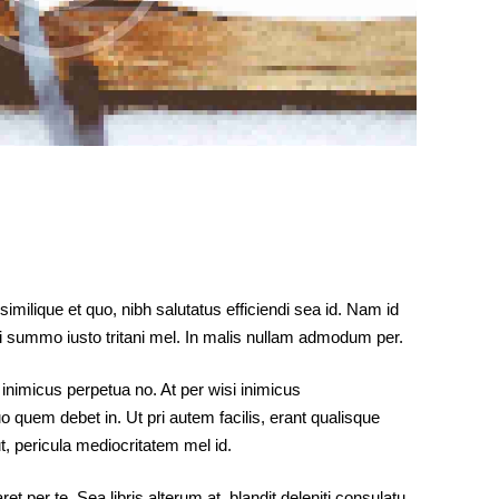
奉獻方式
建堂事工
similique et quo, nibh salutatus efficiendi sea id. Nam id
Ei summo iusto tritani mel. In malis nullam admodum per.
 inimicus perpetua no. At per wisi inimicus
uo quem debet in. Ut pri autem facilis, erant qualisque
t, pericula mediocritatem mel id.
et per te. Sea libris alterum at, blandit deleniti consulatu