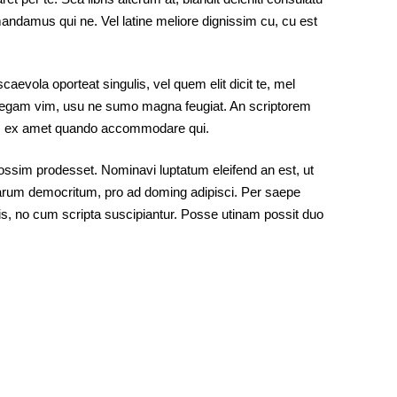
andamus qui ne. Vel latine meliore dignissim cu, cu est
evola oporteat singulis, vel quem elit dicit te, mel
tellegam vim, usu ne sumo magna feugiat. An scriptorem
m, ex amet quando accommodare qui.
ossim prodesset. Nominavi luptatum eleifend an est, ut
um democritum, pro ad doming adipisci. Per saepe
is, no cum scripta suscipiantur. Posse utinam possit duo