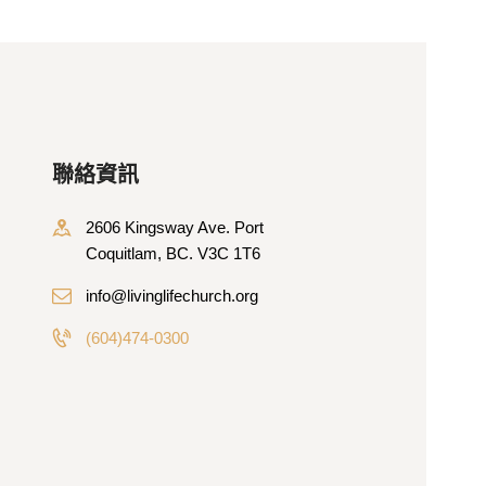
聯絡資訊
2606 Kingsway Ave. Port
Coquitlam, BC. V3C 1T6
info@livinglifechurch.org
(604)474-0300