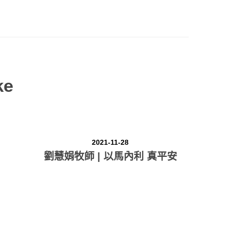
奉獻方式
建堂事工
ke
2021-11-28
劉慧娟牧師 | 以馬內利 真平安