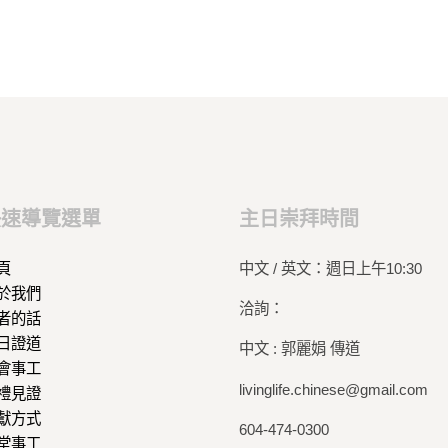
快速導覽選單
主日崇拜時間
頁
中文 / 英文：週日上午10:30
於我們
洽詢：
者的話
日證道
中文 : 郭麗娟 傳道
會事工
livinglife.chinese@gmail.com
禮見證
獻方式
604-474-0300
堂事工