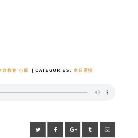
首頁
關於我們
生命教會 小編
CATEGORIES:
主日證道
牧者的話
主日證道
教會事工
浸禮見證