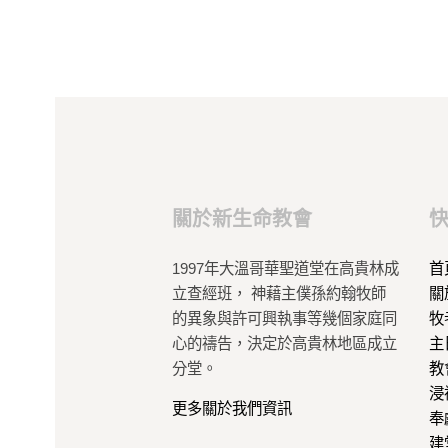
關於新生命教會
1997年大溫哥華聖道堂在高貴林成
首
立查經班， 神藉主僕孫約翰牧師
關
的異象與許可興執事等幾個家庭同
牧
心的禱告，決定於高貴林地區成立
主
分堂。
教
浸
更多關於我們資訊
奉
建