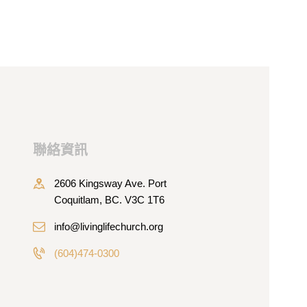
聯絡資訊
2606 Kingsway Ave. Port
Coquitlam, BC. V3C 1T6
info@livinglifechurch.org
(604)474-0300