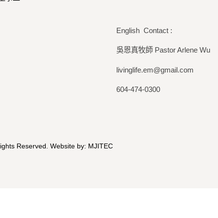
English Contact :
吳恩真牧師 Pastor Arlene Wu
livinglife.em@gmail.com
604-474-0300
Rights Reserved. Website by:
MJITEC