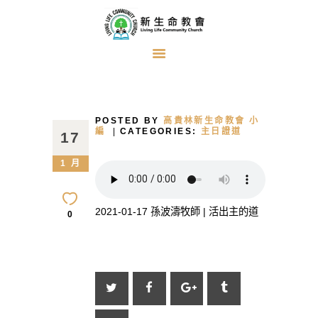
首頁
關於我們
POSTED BY
高貴林新生命教會 小
牧者的話
編
CATEGORIES:
主日證道
17
主日證道
1 月
教會事工
浸禮見證
2021-01-17 孫波濤牧師 | 活出主的道
0
奉獻方式
建堂事工