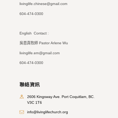
livinglife.chinese@gmail.com
604-474-0300
English Contact :
吳恩真牧師 Pastor Arlene Wu
livinglife.em@gmail.com
604-474-0300
聯絡資訊
2606 Kingsway Ave. Port Coquitlam, BC.
V3C 1T6
info@livinglifechurch.org