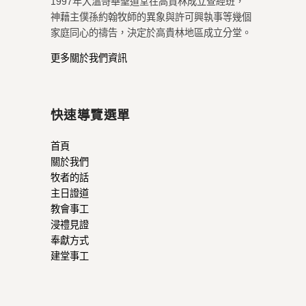
1997年大溫哥華聖道堂在高貴林成立查經班，
神藉主僕孫約翰牧師的異象與許可興執事等幾個
家庭同心的禱告，決定於高貴林地區成立分堂。
更多關於我們資訊
快速導覽選單
首頁
關於我們
牧者的話
主日證道
教會事工
浸禮見證
奉獻方式
建堂事工