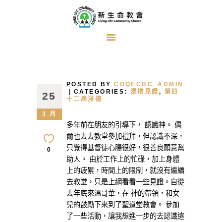
首頁
關於我們
POSTED BY
COQECBC_ADMIN
牧者的話
CATEGORIES:
浸禮見證
,
第四
25
十二屆浸禮
主日證道
3 月
多年前在朋友的引導下， 認識神。 偶
教會事工
爾也去去教堂參加禮拜，但認識不深，
浸禮見證
只覺得基督徒心腸很好，很善良願意幫
0
助人。 由於工作上的忙碌，加上身體
奉獻方式
上的疲累，時間上的限制，就沒有繼續
建堂事工
去教堂，只是上網看看一些見證。自從
去年底來溫哥華，在 神的帶領，和女
兒的鼓勵下來到了聖道堂教會。 參加
了一些活動，讓我想進一步的去認識這