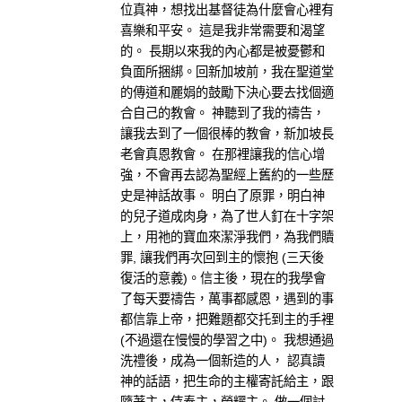
位真神，想找出基督徒為什麼會心裡有
喜樂和平安。 這是我非常需要和渴望
的。 長期以來我的內心都是被憂鬱和
負面所捆綁。回新加坡前，我在聖道堂
的傳道和麗娟的鼓勵下決心要去找個適
合自己的教會。 神聽到了我的禱告，
讓我去到了一個很棒的教會，新加坡長
老會真恩教會。 在那裡讓我的信心增
強，不會再去認為聖經上舊約的一些歷
史是神話故事。 明白了原罪，明白神
的兒子道成肉身，為了世人釘在十字架
上，用祂的寶血來潔淨我們，為我們贖
罪, 讓我們再次回到主的懷抱 (三天後
復活的意義)。信主後，現在的我學會
了每天要禱告，萬事都感恩，遇到的事
都信靠上帝，把難題都交托到主的手裡
(不過還在慢慢的學習之中)。 我想通過
洗禮後，成為一個新造的人， 認真讀
神的話語，把生命的主權寄託給主，跟
隨著主，侍奉主，榮耀主。 做一個討