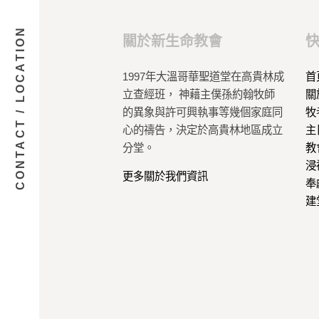
CONTACT / LOCATION
關於新生命教會
1997年大溫哥華聖道堂在高貴林成
首
立查經班， 神藉主僕孫約翰牧師
關
的異象與許可興執事等幾個家庭同
牧
心的禱告，決定於高貴林地區成立
主
分堂。
教
浸
更多關於我們資訊
奉
建