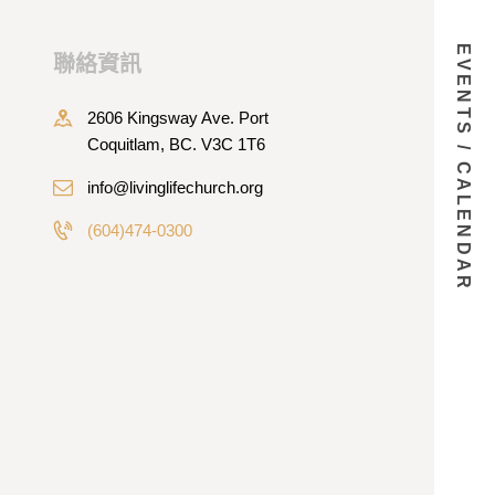
EVENTS / CALENDAR
聯絡資訊
2606 Kingsway Ave. Port
Coquitlam, BC. V3C 1T6
info@livinglifechurch.org
(604)474-0300