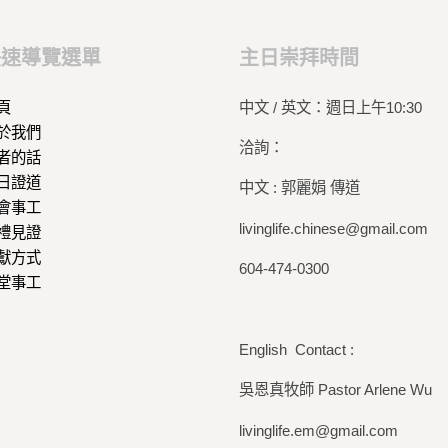
奉獻方式
快速導覽選單
主日崇拜時間
建堂事工
頁
中文 / 英文：週日上午10:30
於我們
洽詢：
者的話
日證道
中文 : 郭麗娟 傳道
會事工
livinglife.chinese@gmail.com
禮見證
獻方式
604-474-0300
堂事工
English Contact :
吳恩真牧師 Pastor Arlene Wu
livinglife.em@gmail.com