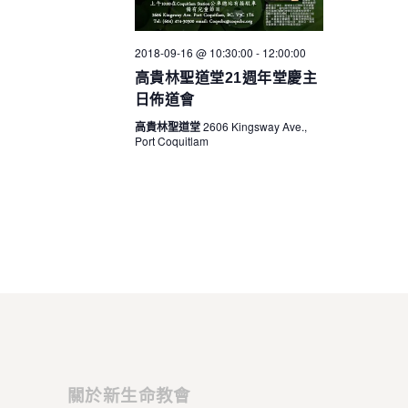
s
N
2018-09-16 @ 10:30:00
-
12:00:00
a
高貴林聖道堂21週年堂慶主
日佈道會
v
高貴林聖道堂
2606 Kingsway Ave.,
i
Port Coquitlam
g
a
t
i
o
n
關於新生命教會