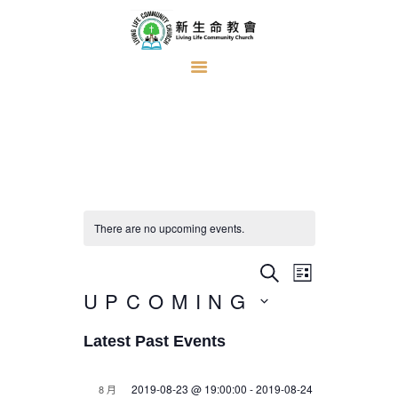
首頁
關於我們
牧者的話
主日證道
There are no upcoming events.
教會事工
浸禮見證
E
E
S
L
E
v
奉獻方式
UPCOMING
I
v
A
S
e
R
S
建堂事工
e
T
C
n
Latest Past Events
e
H
n
t
l
t
V
e
2019-08-23 @ 19:00:00
-
2019-08-24
8 月