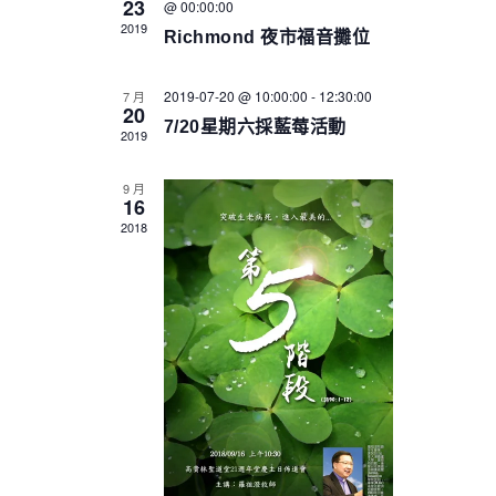
23
@ 00:00:00
c
i
s
2019
t
Richmond 夜市福音攤位
e
S
d
w
a
e
2019-07-20 @ 10:00:00
-
12:30:00
7 月
s
20
t
a
7/20星期六採藍莓活動
N
2019
e
a
r
.
v
9 月
c
16
i
2018
h
g
a
a
n
t
i
d
o
V
n
i
e
w