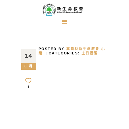
首頁
關於我們
POSTED BY
高貴林新生命教會 小
牧者的話
編
CATEGORIES:
主日證道
14
主日證道
6 月
教會事工
浸禮見證
1
奉獻方式
建堂事工