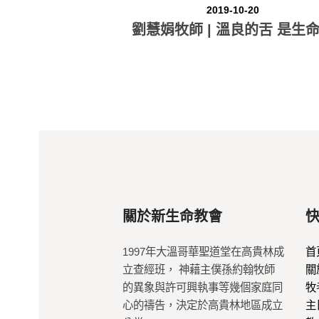
2019-10-20
劉慧娟牧師 | 溫良的舌 是生
關於新生命教會
1997年大溫哥華聖道堂在高貴林成
首
立查經班， 神藉主僕孫約翰牧師
關
的異象與許可興執事等幾個家庭同
牧
心的禱告，決定於高貴林地區成立
主