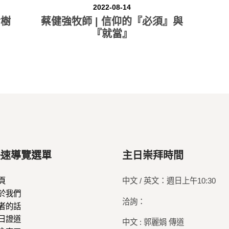
2022-08-14
命樹
蔡健強牧師 | 信仰的『必須』與
『就當』
快速導覽選單
主日崇拜時間
頁
中文 / 英文：週日上午10:30
於我們
洽詢：
者的話
日證道
中文 : 郭麗娟 傳道