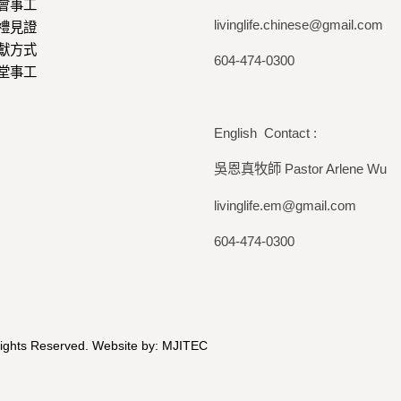
會事工
livinglife.chinese@gmail.com
禮見證
獻方式
604-474-0300
堂事工
English Contact :
吳恩真牧師 Pastor Arlene Wu
livinglife.em@gmail.com
604-474-0300
Rights Reserved. Website by:
MJITEC