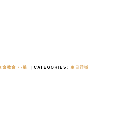
首頁
關於我們
生命教會 小編
CATEGORIES:
主日證道
牧者的話
主日證道
教會事工
浸禮見證