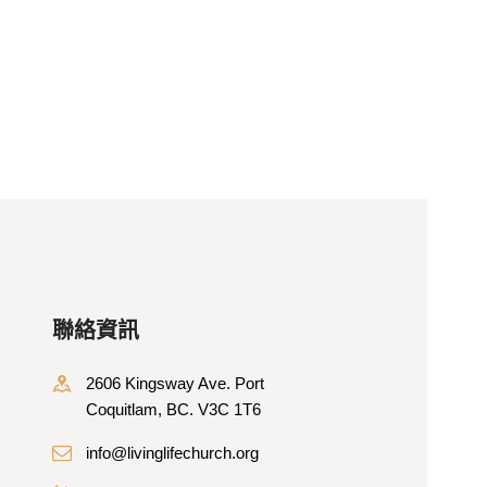
聯絡資訊
2606 Kingsway Ave. Port
Coquitlam, BC. V3C 1T6
info@livinglifechurch.org