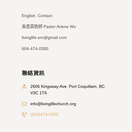
English Contact :
吳恩真牧師 Pastor Arlene Wu
livinglife.em@gmail.com
604-474-0300
聯絡資訊
2606 Kingsway Ave. Port Coquitlam, BC.
V3C 1T6
info@livinglifechurch.org
(604)474-0300