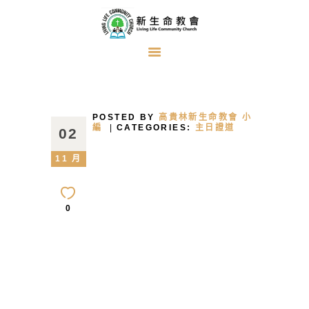
首頁
關於我們
POSTED BY
高貴林新生命教會 小
牧者的話
編
CATEGORIES:
主日證道
02
主日證道
11 月
教會事工
浸禮見證
0
奉獻方式
建堂事工