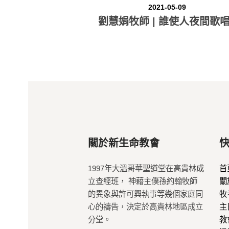
2021-05-09
劉慧娟牧師 | 誰使人夜間歌唱
關於新生命教會
1997年大溫哥華聖道堂在高貴林成
首
立查經班， 神藉主僕孫約翰牧師
關
的異象與許可興執事等幾個家庭同
牧
心的禱告，決定於高貴林地區成立
主
分堂。
教