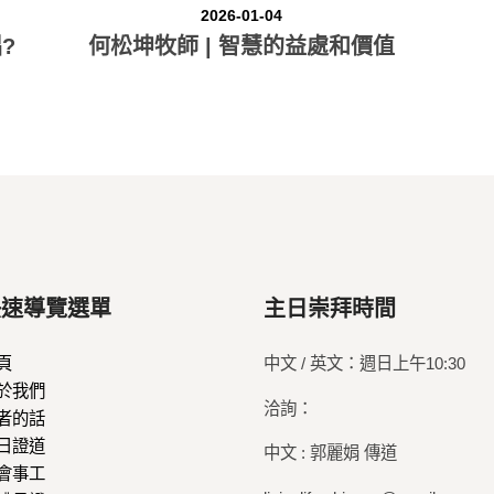
2026-01-04
?
何松坤牧師 | 智慧的益處和價值
快速導覽選單
主日崇拜時間
頁
中文 / 英文：週日上午10:30
於我們
洽詢：
者的話
日證道
中文 : 郭麗娟 傳道
會事工