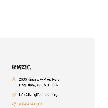
聯絡資訊
2606 Kingsway Ave. Port
Coquitlam, BC. V3C 1T6
info@livinglifechurch.org
(604)474-0300