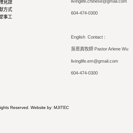
livinglife.chinese@gmail.com
禮見證
獻方式
604-474-0300
堂事工
English Contact :
吳恩真牧師 Pastor Arlene Wu
livinglife.em@gmail.com
604-474-0300
Rights Reserved. Website by:
MJITEC