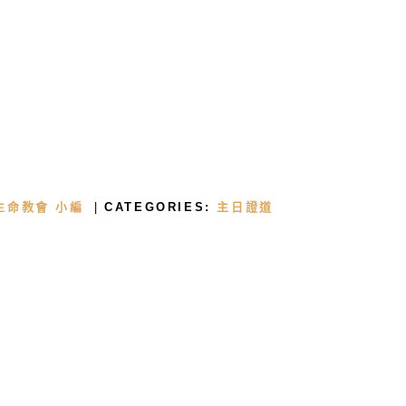
首頁
關於我們
生命教會 小編
CATEGORIES:
主日證道
牧者的話
主日證道
教會事工
浸禮見證