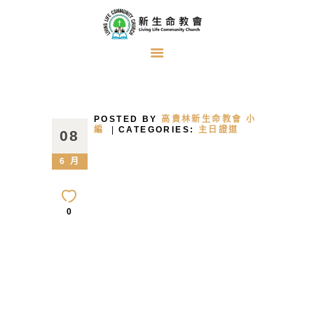
首頁
關於我們
POSTED BY
高貴林新生命教會 小
牧者的話
編
CATEGORIES:
主日證道
08
主日證道
6 月
教會事工
浸禮見證
0
奉獻方式
建堂事工