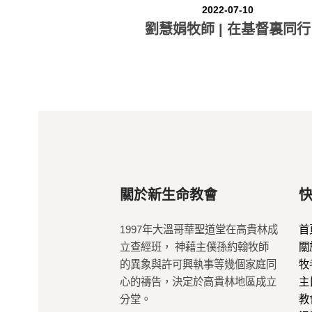
2022-07-10
劉慧娟牧師 | 在基督裏同行
關於新生命教會
1997年大溫哥華聖道堂在高貴林成
首
立查經班， 神藉主僕孫約翰牧師
關
的異象與許可興執事等幾個家庭同
牧
心的禱告，決定於高貴林地區成立
主
分堂。
教