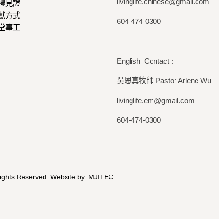
livinglife.chinese@gmail.com
禮見證
獻方式
604-474-0300
堂事工
English Contact :
吳恩真牧師 Pastor Arlene Wu
livinglife.em@gmail.com
604-474-0300
Rights Reserved. Website by:
MJITEC