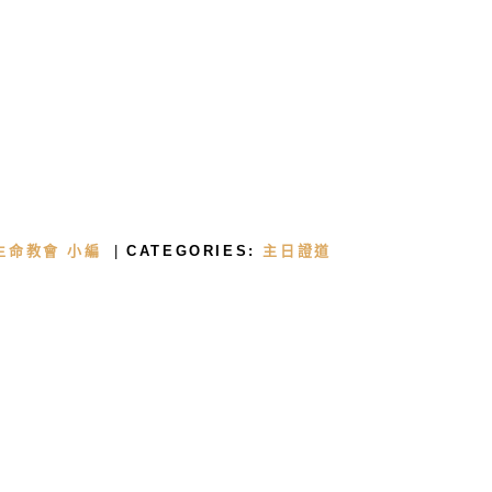
首頁
關於我們
生命教會 小編
CATEGORIES:
主日證道
牧者的話
主日證道
教會事工
浸禮見證