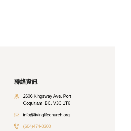
聯絡資訊
2606 Kingsway Ave. Port
Coquitlam, BC. V3C 1T6
info@livinglifechurch.org
(604)474-0300