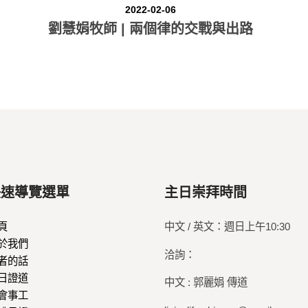
2022-02-06
劉慧娟牧師 | 兩個律的交戰與出路
快速導覽選單
主日崇拜時間
頁
中文 / 英文：週日上午10:30
於我們
洽詢：
者的話
日證道
中文 : 郭麗娟 傳道
會事工