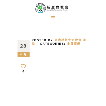
首頁
關於我們
POSTED BY
高貴林新生命教會 小
牧者的話
編
CATEGORIES:
主日證道
28
主日證道
4 月
教會事工
浸禮見證
0
奉獻方式
建堂事工