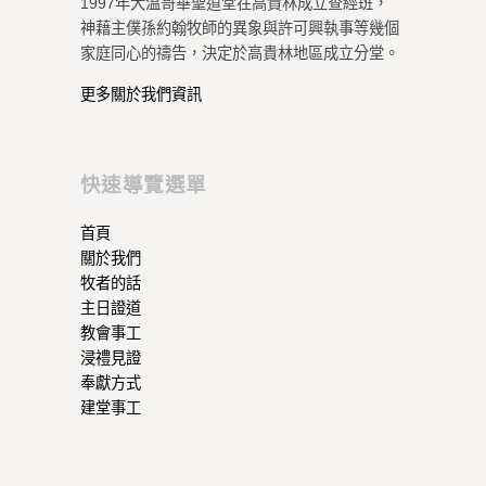
1997年大溫哥華聖道堂在高貴林成立查經班，
神藉主僕孫約翰牧師的異象與許可興執事等幾個
家庭同心的禱告，決定於高貴林地區成立分堂。
更多關於我們資訊
快速導覽選單
首頁
關於我們
牧者的話
主日證道
教會事工
浸禮見證
奉獻方式
建堂事工