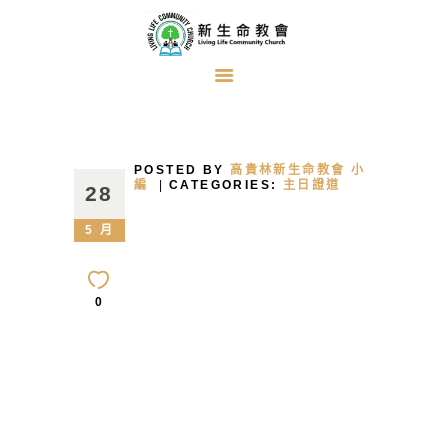
首頁
關於我們
POSTED BY
高貴林新生命教會 小
牧者的話
編
CATEGORIES:
主日證道
28
主日證道
5 月
教會事工
浸禮見證
0
奉獻方式
建堂事工