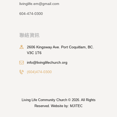
livinglife.em@gmail.com
604-474-0300
聯絡資訊
2606 Kingsway Ave. Port Coquitlam, BC.
V3C 1T6
info@livinglifechurch.org
(604)474-0300
Living Life Community Church
© 2026. All Rights
Reserved. Website by:
MJITEC