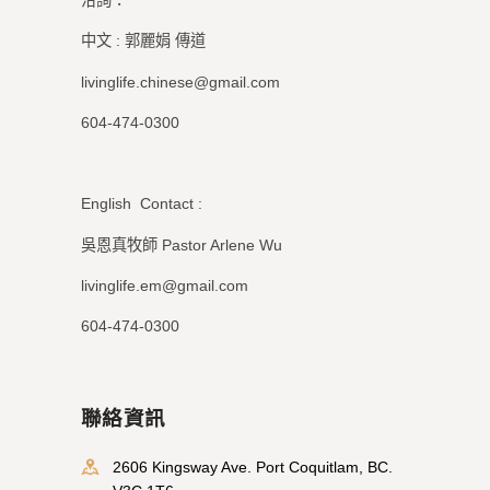
中文 : 郭麗娟 傳道
livinglife.chinese@gmail.com
604-474-0300
English Contact :
吳恩真牧師 Pastor Arlene Wu
livinglife.em@gmail.com
604-474-0300
聯絡資訊
2606 Kingsway Ave. Port Coquitlam, BC.