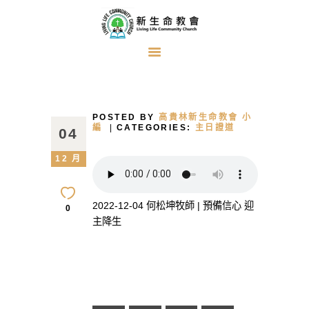
首頁
關於我們
POSTED BY
高貴林新生命教會 小
牧者的話
編
CATEGORIES:
主日證道
04
主日證道
12 月
教會事工
浸禮見證
2022-12-04 何松坤牧師 | 預備信心 迎
0
主降生
奉獻方式
建堂事工