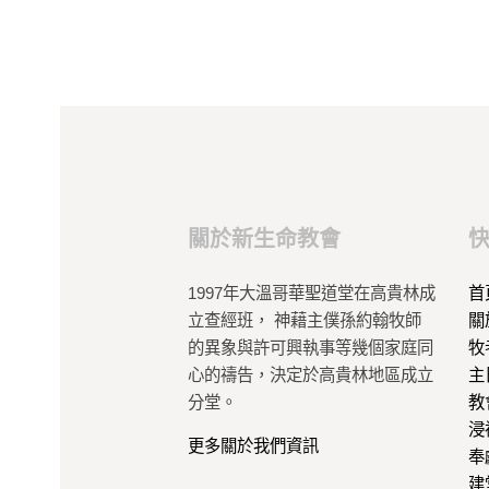
關於新生命教會
1997年大溫哥華聖道堂在高貴林成
首
立查經班， 神藉主僕孫約翰牧師
關
的異象與許可興執事等幾個家庭同
牧
心的禱告，決定於高貴林地區成立
主
分堂。
教
浸
更多關於我們資訊
奉
建