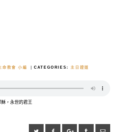
首頁
關於我們
生命教會 小編
CATEGORIES:
主日證道
牧者的話
主日證道
 | 耶穌，永世的君王
教會事工
浸禮見證