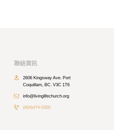
聯絡資訊
2606 Kingsway Ave. Port
Coquitlam, BC. V3C 1T6
info@livinglifechurch.org
(604)474-0300