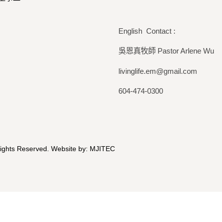
English Contact :
吳恩真牧師 Pastor Arlene Wu
livinglife.em@gmail.com
604-474-0300
Rights Reserved. Website by:
MJITEC