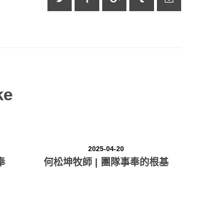
奉獻方式
建堂事工
ke
2025-04-20
奉
何松坤牧師 | 團隊事奉的根基