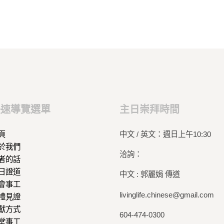
快速導覽選單
主日崇拜時間
頁
中文 / 英文：週日上午10:30
於我們
洽詢：
者的話
日證道
中文 : 郭麗娟 傳道
會事工
livinglife.chinese@gmail.com
禮見證
獻方式
604-474-0300
堂事工