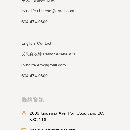
livinglife.chinese@gmail.com
604-474-0300
English Contact :
吳恩真牧師 Pastor Arlene Wu
livinglife.em@gmail.com
604-474-0300
聯絡資訊
2606 Kingsway Ave. Port Coquitlam, BC.
V3C 1T6
info@livinglifechurch.org