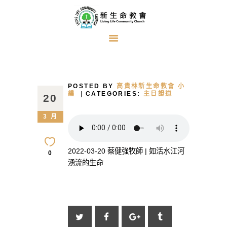
首頁
關於我們
POSTED BY
高貴林新生命教會 小
牧者的話
編
CATEGORIES:
主日證道
20
主日證道
3 月
教會事工
浸禮見證
2022-03-20 蔡健強牧師 | 如活水江河
0
湧流的生命
奉獻方式
建堂事工