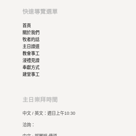
快速導覽選單
首頁
關於我們
牧者的話
主日證道
教會事工
浸禮見證
奉獻方式
建堂事工
主日崇拜時間
中文 / 英文：週日上午10:30
洽詢：
中文 : 郭麗娟 傳道