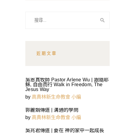
搜
尋
關
鍵
字:
近期文章
吳恩真牧師 Pastor Arlene Wu | 跟隨耶
稣, 自由而行 Walk in Freedom, The
Jesus Way
by
高貴林新生命教會 小編
郭麗娟傳道 | 溝通的學問
by
高貴林新生命教會 小編
吳兆君傳道 | 要在 神的家中一起成長