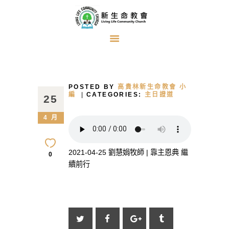
首頁
關於我們
POSTED BY
高貴林新生命教會 小
牧者的話
編
CATEGORIES:
主日證道
25
主日證道
4 月
教會事工
浸禮見證
2021-04-25 劉慧娟牧師 | 靠主恩典 繼
0
續前行
奉獻方式
建堂事工