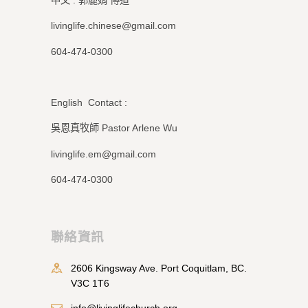
livinglife.chinese@gmail.com
604-474-0300
English Contact :
吳恩真牧師 Pastor Arlene Wu
livinglife.em@gmail.com
604-474-0300
聯絡資訊
2606 Kingsway Ave. Port Coquitlam, BC.
V3C 1T6
info@livinglifechurch.org