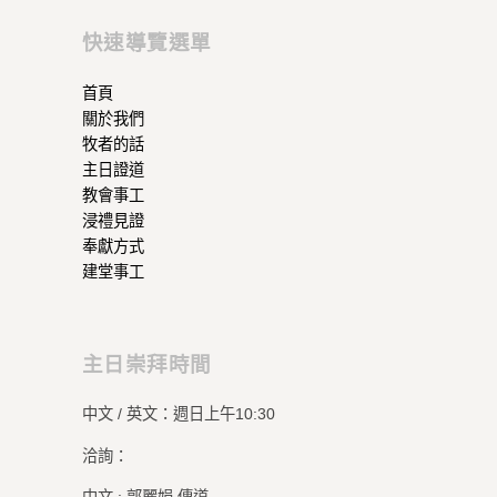
快速導覽選單
首頁
關於我們
牧者的話
主日證道
教會事工
浸禮見證
奉獻方式
建堂事工
主日崇拜時間
中文 / 英文：週日上午10:30
洽詢：
中文 : 郭麗娟 傳道