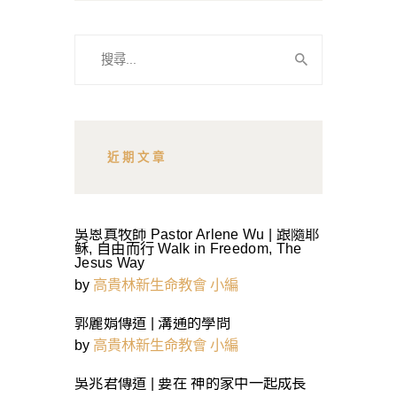
搜
尋
關
鍵
字:
近期文章
吳恩真牧師 Pastor Arlene Wu | 跟隨耶
稣, 自由而行 Walk in Freedom, The
Jesus Way
by
高貴林新生命教會 小編
郭麗娟傳道 | 溝通的學問
by
高貴林新生命教會 小編
吳兆君傳道 | 要在 神的家中一起成長