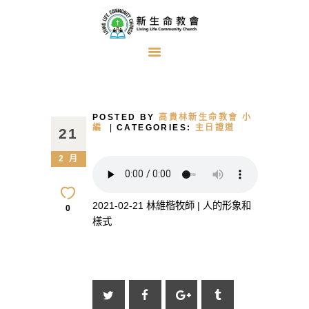
首頁
關於我們
POSTED BY
高貴林新生命教會 小
牧者的話
編
CATEGORIES:
主日證道
21
主日證道
2 月
教會事工
浸禮見證
2021-02-21 林維楷牧師 | 人的形象和
0
樣式
奉獻方式
建堂事工