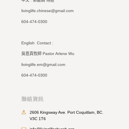
livinglife.chinese@gmail.com
604-474-0300
English Contact :
吳恩真牧師 Pastor Arlene Wu
livinglife.em@gmail.com
604-474-0300
聯絡資訊
2606 Kingsway Ave. Port Coquitlam, BC.
V3C 1T6
info@livinglifechurch.org