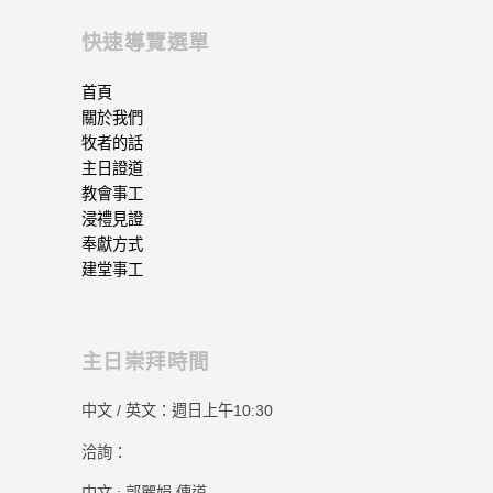
快速導覽選單
首頁
關於我們
牧者的話
主日證道
教會事工
浸禮見證
奉獻方式
建堂事工
主日崇拜時間
中文 / 英文：週日上午10:30
洽詢：
中文 : 郭麗娟 傳道