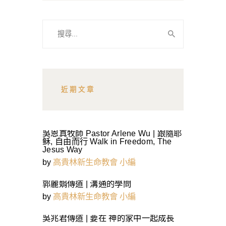
搜
尋
關
鍵
字:
近期文章
吳恩真牧師 Pastor Arlene Wu | 跟隨耶
稣, 自由而行 Walk in Freedom, The
Jesus Way
by
高貴林新生命教會 小編
郭麗娟傳道 | 溝通的學問
by
高貴林新生命教會 小編
吳兆君傳道 | 要在 神的家中一起成長