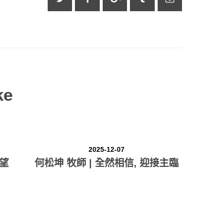
奉獻方式
建堂事工
ke
2025-12-07
盼望
何松坤 牧師 | 全然相信, 迎接主臨