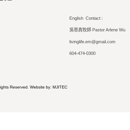
English Contact :
吳恩真牧師 Pastor Arlene Wu
livinglife.em@gmail.com
604-474-0300
Rights Reserved. Website by:
MJITEC