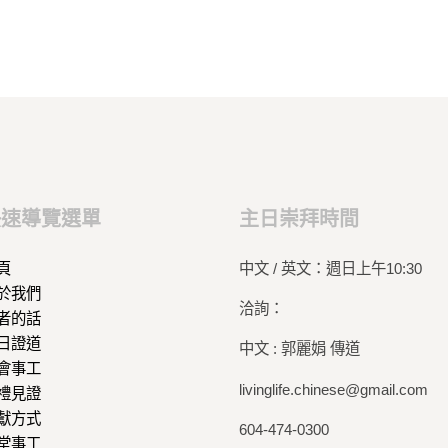
快速導覽選單
主日崇拜時間
頁
中文 / 英文：週日上午10:30
於我們
洽詢：
者的話
日證道
中文 : 郭麗娟 傳道
會事工
livinglife.chinese@gmail.com
禮見證
獻方式
604-474-0300
堂事工