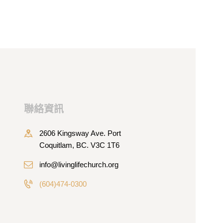
聯絡資訊
2606 Kingsway Ave. Port
Coquitlam, BC. V3C 1T6
info@livinglifechurch.org
(604)474-0300