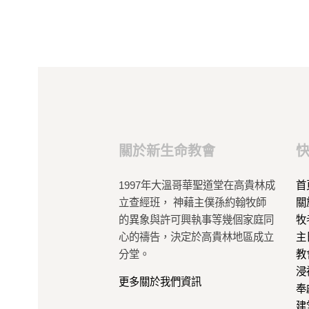
關於新生命教會
1997年大溫哥華聖道堂在高貴林成
首
立查經班， 神藉主僕孫約翰牧師
關
的異象與許可興執事等幾個家庭同
牧
心的禱告，決定於高貴林地區成立
主
分堂。
教
浸
更多關於我們資訊
奉
建