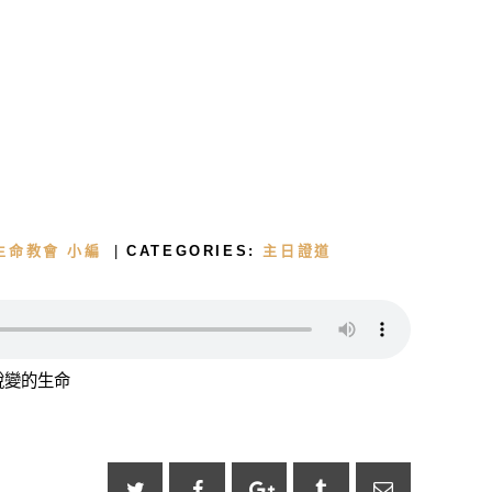
首頁
關於我們
生命教會 小編
CATEGORIES:
主日證道
牧者的話
主日證道
| 銳變的生命
教會事工
浸禮見證