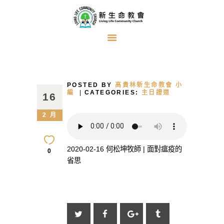
首頁
關於我們
POSTED BY
高貴林新生命教會 小
牧者的話
編
CATEGORIES:
主日證道
16
主日證道
2 月
教會事工
浸禮見證
2020-02-16 何松坤牧師 | 面對瘟疫的
0
省思
奉獻方式
建堂事工