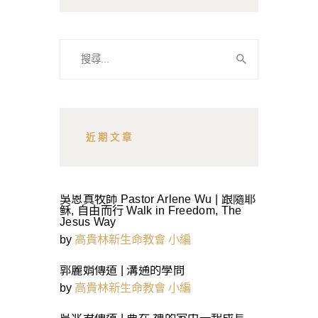
搜
尋
關
鍵
字:
近期文章
吳恩真牧師 Pastor Arlene Wu | 跟隨耶
稣, 自由而行 Walk in Freedom, The
Jesus Way
by
高貴林新生命教會 小編
郭麗娟傳道 | 溝通的學問
by
高貴林新生命教會 小編
吳兆君傳道 | 要在 神的家中一起成長