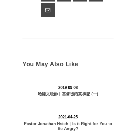
You May Also Like
2019-09-08
哈隆文牧師 | 基督徒的真標記 (一)
2021-04-25
Pastor Jonathan Hsieh | Is it Right for You to
Be Angry?