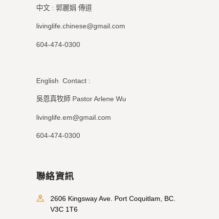
中文 : 郭麗娟 傳道
livinglife.chinese@gmail.com
604-474-0300
English Contact :
吳恩真牧師 Pastor Arlene Wu
livinglife.em@gmail.com
604-474-0300
聯絡資訊
2606 Kingsway Ave. Port Coquitlam, BC.
V3C 1T6