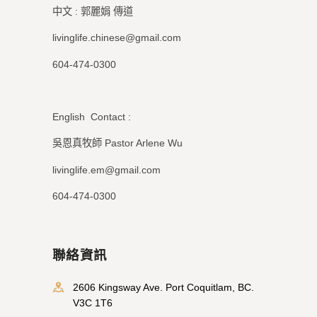
中文 : 郭麗娟 傳道
livinglife.chinese@gmail.com
604-474-0300
English Contact :
吳恩真牧師 Pastor Arlene Wu
livinglife.em@gmail.com
604-474-0300
聯絡資訊
2606 Kingsway Ave. Port Coquitlam, BC.
V3C 1T6