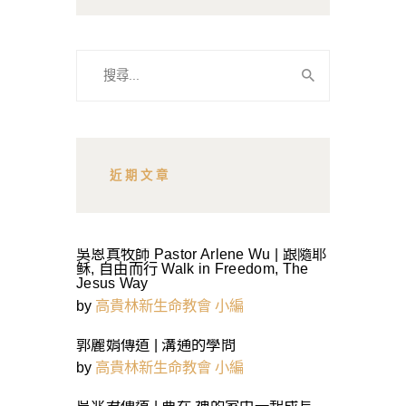
搜
尋
關
鍵
字:
近期文章
吳恩真牧師 Pastor Arlene Wu | 跟隨耶
稣, 自由而行 Walk in Freedom, The
Jesus Way
by
高貴林新生命教會 小編
郭麗娟傳道 | 溝通的學問
by
高貴林新生命教會 小編
吳兆君傳道 | 要在 神的家中一起成長