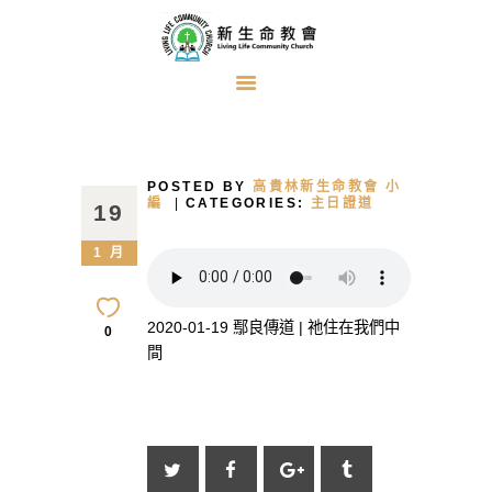
首頁
關於我們
POSTED BY
高貴林新生命教會 小
牧者的話
編
CATEGORIES:
主日證道
19
主日證道
1 月
教會事工
浸禮見證
2020-01-19 鄢良傳道 | 祂住在我們中
0
間
奉獻方式
建堂事工